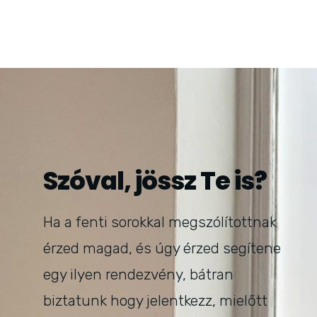
Szóval, jössz Te is?
Ha a fenti sorokkal megszólítottnak
érzed magad, és úgy érzed segítene
egy ilyen rendezvény, bátran
biztatunk hogy jelentkezz, mielőtt