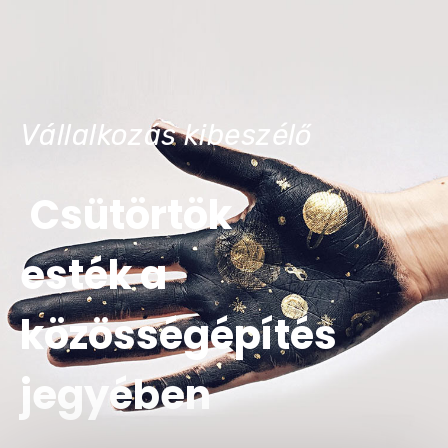
Vállalkozás kibeszélő
Csütörtök
esték a
közösségépítés
jegyében