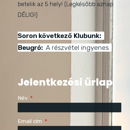
betelik az 5 hely! (Legkésőbb aznap
DÉLIG!)
Soron következő Klubunk:
Beugró:
A részvétel ingyenes
Jelentkezési űrlap
Név
Email cím