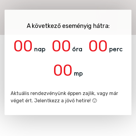
A következő eseményig hátra:
00
00
00
nap
óra
perc
00
mp
Aktuális rendezvényünk éppen zajlik, vagy már
véget ért. Jelentkezz a jövő hetire! 🙂