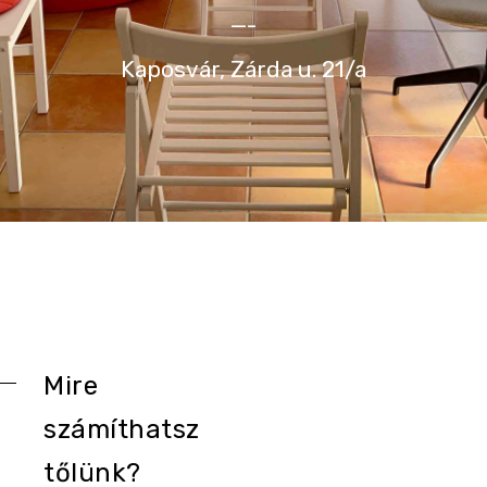
—-
Kaposvár, Zárda u. 21/a
Mire
számíthatsz
tőlünk?